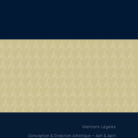
Mentions Légales
Conception & Direction Artistique – Ash & April