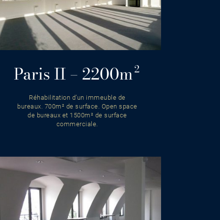
Paris II – 2200m²
Réhabilitation d’un immeuble de
bureaux. 700m² de surface. Open space
de bureaux et 1500m² de surface
commerciale.