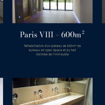
Paris VIII – 600m²
Réhabilitation d’un plateau de 600m² de
bureaux en open Space et du hall
d’entrée de l’immeuble