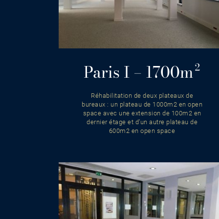
Paris I – 1700m²
Réhabilitation de deux plateaux de
bureaux : un plateau de 1000m2 en open
space avec une extension de 100m2 en
dernier étage et d’un autre plateau de
600m2 en open space