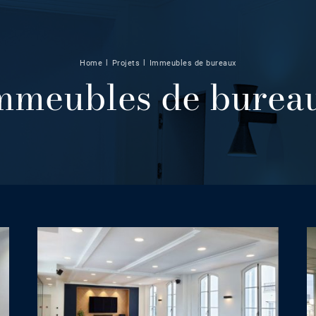
Home
l
Projets
l
Immeubles de bureaux
mmeubles de burea