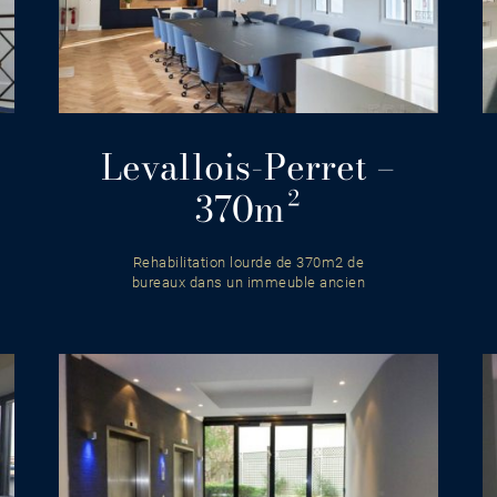
Levallois-Perret –
370m²
Rehabilitation lourde de 370m2 de
bureaux dans un immeuble ancien