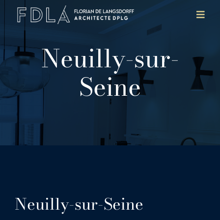
Skip
Toggl
to
Navig
content
Agence
Neuilly-sur-
Projets
Seine
Références
Contact
Neuilly-sur-Seine