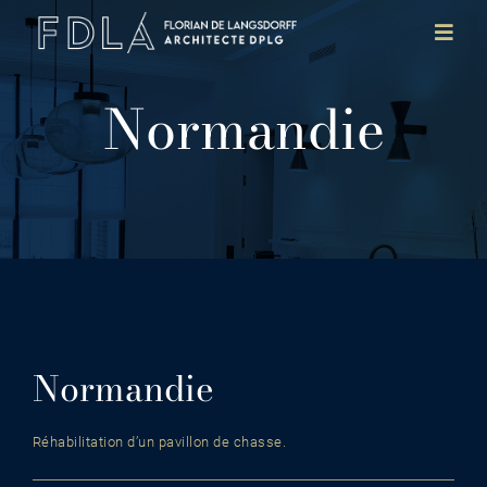
Skip
Toggl
to
Navig
content
Agence
Normandie
Projets
Références
Contact
Normandie
Réhabilitation d’un pavillon de chasse.